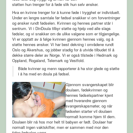
støtten hun trenger for å føde slik hun selv ønsker.
Hva en kvinne trenger for å kunne føde i trygghet er individuelt.
Under en lengre samtale før fødsel snakker vi om forventninger
og ønsker rundt fødselen. Kvinnen og hennes partner står i
sentrum. Vi i DinDoula tilbyr støtte og hjelp ved alle slags
fødsler, og vi snakker om de ulike valgene som er tilgjengelige.
Vi er opptatt av å følge kvinnen gjennom hennes valg, og å
støtte hennes ønsker. Vi har best dekning i områdene rundt
Oslo og Akershus, og jobber stadig for å utvide tilbudet til å
dekke større deler av Norge. Vi er også tilstede i Hedmark og
Oppland, Rogaland, Telemark og Vestfold.
Både kvinner og menn rapporterer å ha stor glede og støtte
i å ha med en doula på fødsel.
Gjennom svangerskapet blir
doulaen, fødekvinnen og
hennes fødselspartner kjent
med hverandre gjennom
svangerskapsmøter, og når
fødselen starter vil doulaen
normalt komme hjem til dem.
Doulaen blir nå hos mor helt til babyen er født. Doulaer har
normalt ingen vaktskifter, men er sammen med mor den
tiden fødselen varer.