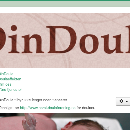
DinDoula
Doulaeffekten
Om oss
åre tjenester
inDoula tilbyr ikke lenger noen tjenester.
Vennligst se
http://www.norskdoulaforening.no
for doulaer.